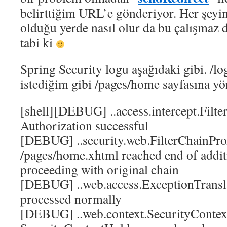
belirttiğim URL’e gönderiyor. Her şey
olduğu yerde nasıl olur da bu çalışmaz d
tabi ki
Spring Security logu aşağıdaki gibi. /lo
istediğim gibi /pages/home sayfasına yö
[shell][DEBUG] ..access.intercept.Filte
Authorization successful
[DEBUG] ..security.web.FilterChainPro
/pages/home.xhtml reached end of additi
proceeding with original chain
[DEBUG] ..web.access.ExceptionTransla
processed normally
[DEBUG] ..web.context.SecurityContext