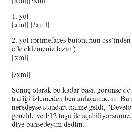
[xml]
[/xml]
1. yol
[xml]
[/xml]
2. yol (primefaces butonunun css’inden
elle eklemeniz lazım)
[xml]
[/xml]
Sonuç olarak bu kadar basit görünse de 
trafiği izlemeden ben anlayamadım. Bu a
neredeyse standart haline geldi, “Develo
genelde ve F12 tuşu ile açabiliyorsunuz,
diye bahsedeyim dedim.