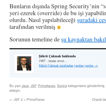
Bunların dışında Spring Security’nin “s
yeri ezerek (override) de bu işi yapabil
olurdu. Nasıl yapılabileceği
şuradaki ce
tarafından verilmiş
Sorunun temeline de
şu kaynaktan bakıla
Şükrü Çakmak hakkında
1987 - insanı sever...
Şükrü Çakmak tarafından yazılan yazılar
→
Bu yazı
Java
,
JSF
,
Primefaces
,
Spring
kategorisine gönderilmiş
ekleyin.
←
JSF 2 + PrimeFaces
Oracle’d