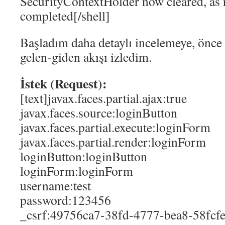
SecurityContextHolder now cleared, as 
completed[/shell]
Başladım daha detaylı incelemeye, önce 
gelen-giden akışı izledim.
İstek (Request):
[text]javax.faces.partial.ajax:true
javax.faces.source:loginButton
javax.faces.partial.execute:loginForm
javax.faces.partial.render:loginForm
loginButton:loginButton
loginForm:loginForm
username:test
password:123456
_csrf:49756ca7-38fd-4777-bea8-58fcf