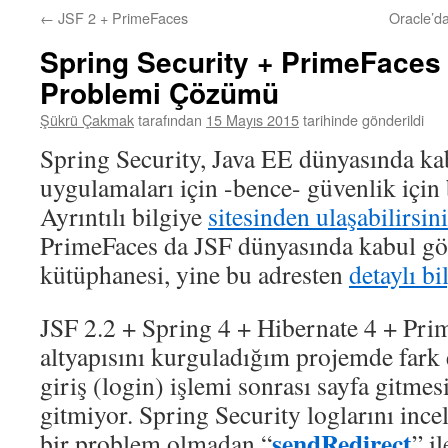
←
JSF 2 + PrimeFaces
Oracle’d
Spring Security + PrimeFaces
Problemi Çözümü
Şükrü Çakmak
tarafından
15 Mayıs 2015
tarihinde gönderildi
Spring Security, Java EE dünyasında ka
uygulamaları için -bence- güvenlik için
Ayrıntılı bilgiye
sitesinden ulaşabilirsin
PrimeFaces da JSF dünyasında kabul gör
kütüphanesi, yine bu adresten
detaylı bi
JSF 2.2 + Spring 4 + Hibernate 4 + Pri
altyapısını kurguladığım projemde fark e
giriş (login) işlemi sonrası sayfa gitme
gitmiyor. Spring Security loglarını inc
sendRedirect
bir problem olmadan “
” i