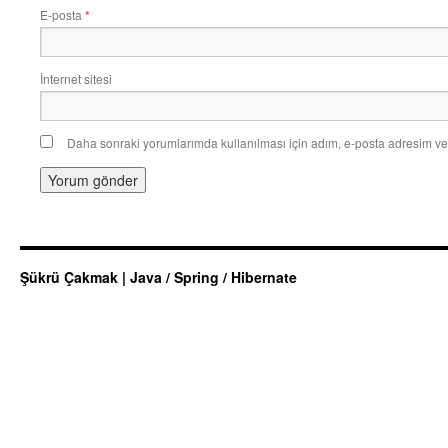
E-posta
*
İnternet sitesi
Daha sonraki yorumlarımda kullanılması için adım, e-posta adresim ve 
Şükrü Çakmak | Java / Spring / Hibernate