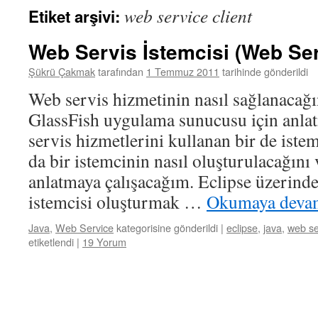
web service client
Etiket arşivi:
Web Servis İstemcisi (Web Ser
Şükrü Çakmak
tarafından
1 Temmuz 2011
tarihinde gönderildi
Web servis hizmetinin nasıl sağlanacağı
GlassFish uygulama sunucusu için anla
servis hizmetlerini kullanan bir de istem
da bir istemcinin nasıl oluşturulacağını v
anlatmaya çalışacağım. Eclipse üzerinde
istemcisi oluşturmak …
Okumaya deva
Java
,
Web Service
kategorisine gönderildi
|
eclipse
,
java
,
web se
etiketlendi
|
19 Yorum