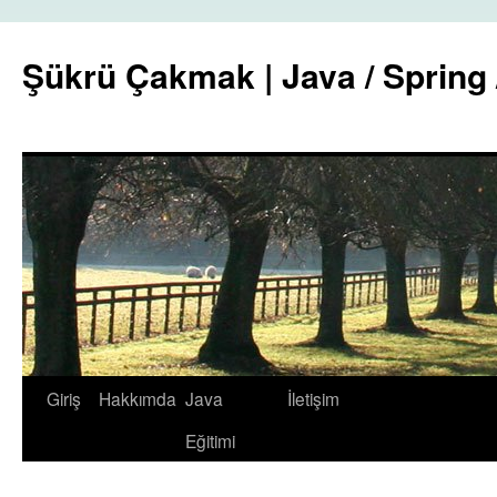
Şükrü Çakmak | Java / Spring 
İçeriğe
Giriş
Hakkımda
Java
İletişim
atla
Eğitimi