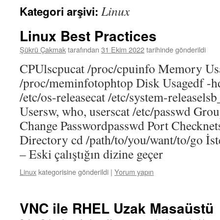
Linux
Kategori arşivi:
Linux Best Practices
Şükrü Çakmak
tarafından
31 Ekim 2022
tarihinde gönderildi
CPUlscpucat /proc/cpuinfo Memory Usa
/proc/meminfotophtop Disk Usagedf -h
/etc/os-releasecat /etc/system-releasels
Usersw, who, userscat /etc/passwd Grou
Change Passwordpasswd Port Checknets
Directory cd /path/to/you/want/to/go İst
– Eski çalıştığın dizine geçer
Linux
kategorisine gönderildi
|
Yorum yapın
VNC ile RHEL Uzak Masaüstü