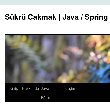
Şükrü Çakmak | Java / Spring 
İçeriğe
Giriş
Hakkımda
Java
İletişim
atla
Eğitimi