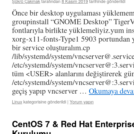
Şükrü Çakmak
tarafından
8 Kasım 2019
tarihinde gönderildi
Önce bir desktop uygulaması yüklemem
groupinstall “GNOME Desktop” Tiger
fontlarıyla birlikte yüklemeliyiz.yum ins
xorg-x11-fonts-Type1 5903 portundan y
bir service oluşturalım.cp
/lib/systemd/system/
vncserver@.servic
/etc/systemd/system/vncserver@:3.servic
tüm <USER> alanlarını değiştirerek gün
/etc/systemd/system/vncserver@:3.servic
geçiş yapıp vncserver …
Okumaya deva
Linux
kategorisine gönderildi
|
Yorum yapın
CentOS 7 & Red Hat Enterpris
Kurulumu