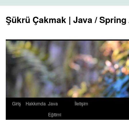
Şükrü Çakmak | Java / Spring 
İçeriğe
Giriş
Hakkımda
Java
İletişim
atla
Eğitimi