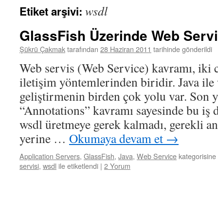
wsdl
Etiket arşivi:
GlassFish Üzerinde Web Serv
Şükrü Çakmak
tarafından
28 Haziran 2011
tarihinde gönderildi
Web servis (Web Service) kavramı, iki c
iletişim yöntemlerinden biridir. Java ile
geliştirmenin birden çok yolu var. Son y
“Annotations” kavramı sayesinde bu iş da
wsdl üretmeye gerek kalmadı, gerekli ann
yerine …
Okumaya devam et
→
Application Servers
,
GlassFish
,
Java
,
Web Service
kategorisine 
servisi
,
wsdl
ile etiketlendi
|
2 Yorum