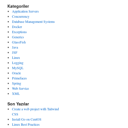
Kategoriler
Application Servers
Concurrency
Database Management Systems
Docker
Exceptions
Generics
GlassFish
Java
JSF
Linux
Logging
MySQL
Oracle
Primefaces
Spring
Web Service
XML
Son Yazılar
Create a web project with Tailwind
CSS
Install Go on CentOS
Linux Best Practices