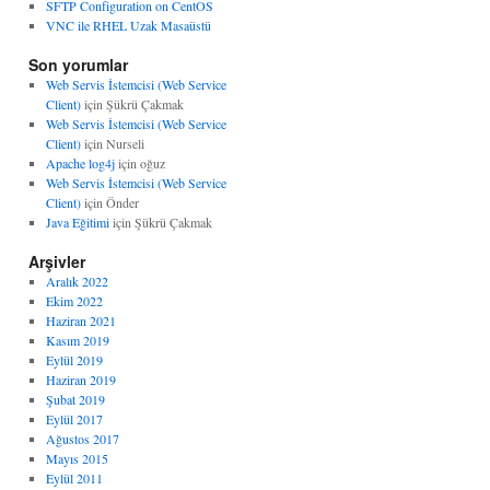
SFTP Configuration on CentOS
VNC ile RHEL Uzak Masaüstü
Son yorumlar
Web Servis İstemcisi (Web Service
Client)
için
Şükrü Çakmak
Web Servis İstemcisi (Web Service
Client)
için
Nurseli
Apache log4j
için
oğuz
Web Servis İstemcisi (Web Service
Client)
için
Önder
Java Eğitimi
için
Şükrü Çakmak
Arşivler
Aralık 2022
Ekim 2022
Haziran 2021
Kasım 2019
Eylül 2019
Haziran 2019
Şubat 2019
Eylül 2017
Ağustos 2017
Mayıs 2015
Eylül 2011