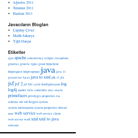
Ağustos 2011
Temmuz 2011
Haziran 2011
Javacıların Blogları
Çağatay Çivici
Melih Sakarya
Yiğit Darçın
Etiketler
apache
ajax
concurrency
eclipse
exceptions
generics
generic types
grant
httpclient
java
httprequest
httpresponse
java 11
java to xml
javaserver faces
jdk 11
jfx
jsf
jsf 2
log
jsf life cycle
konfigürasyon
log4j
model view controller
mvc
oracle
primefaces
privileges
properties
rsa
schema
ssh
ssh-keygen
system
system information
system properties
thread
web service
user
web service client
xml
xml to java
web servisi
wsdl
xstream