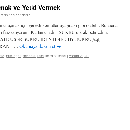
çmak ve Yetki Vermek
tarihinde gönderildi
cı açmak için gerekli komutlar aşağıdaki gibi olabilir. Bu arada
mızı farz ediyorum. Kullanıcı adını SUKRU olarak belirledim.
l]CREATE USER SUKRU IDENTIFIED BY SUKRU[/sql]
l]GRANT …
Okumaya devam et
→
cle
,
privileges
,
schema
,
user
ile etiketlendi
|
Yorum yapın