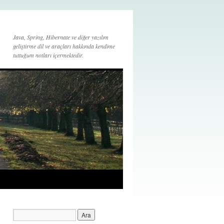
Java, Spring, Hibernate ve diğer yazılım
geliştirme dil ve araçları hakkında kendime
tuttuğum notları içermektedir.