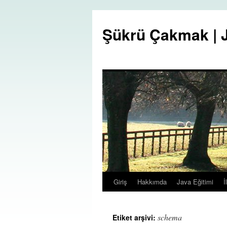
Şükrü Çakmak | J
Giriş
Hakkımda
Java Eğitimi
İ
İçeriğe
atla
schema
Etiket arşivi: