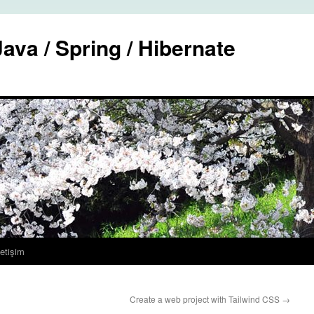
ava / Spring / Hibernate
letişim
Create a web project with Tailwind CSS
→