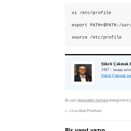
vi /etc/profile

export PATH=$PATH:/usr/
source /etc/profile
Şükrü Çakmak 
1987 - insanı sever
Şükrü Çakmak tar
Bu yazı
Application Servers
kategorisine 
←
Linux Best Practices
Bir yanıt yazın