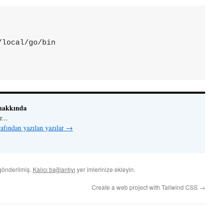
local/go/bin

hakkında
...
afından yazılan yazılar
→
gönderilmiş.
Kalıcı bağlantıyı
yer imlerinize ekleyin.
Create a web project with Tailwind CSS
→