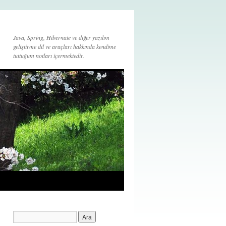
Java, Spring, Hibernate ve diğer yazılım
geliştirme dil ve araçları hakkında kendime
tuttuğum notları içermektedir.