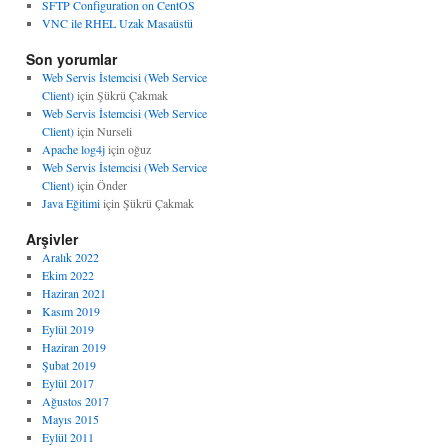
SFTP Configuration on CentOS
VNC ile RHEL Uzak Masaüstü
Son yorumlar
Web Servis İstemcisi (Web Service
Client)
için
Şükrü Çakmak
Web Servis İstemcisi (Web Service
Client)
için
Nurseli
Apache log4j
için
oğuz
Web Servis İstemcisi (Web Service
Client)
için
Önder
Java Eğitimi
için
Şükrü Çakmak
Arşivler
Aralık 2022
Ekim 2022
Haziran 2021
Kasım 2019
Eylül 2019
Haziran 2019
Şubat 2019
Eylül 2017
Ağustos 2017
Mayıs 2015
Eylül 2011