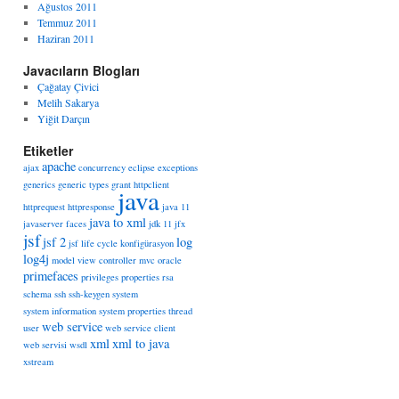
Ağustos 2011
Temmuz 2011
Haziran 2011
Javacıların Blogları
Çağatay Çivici
Melih Sakarya
Yiğit Darçın
Etiketler
apache
ajax
concurrency
eclipse
exceptions
generics
generic types
grant
httpclient
java
httprequest
httpresponse
java 11
java to xml
javaserver faces
jdk 11
jfx
jsf
jsf 2
log
jsf life cycle
konfigürasyon
log4j
model view controller
mvc
oracle
primefaces
privileges
properties
rsa
schema
ssh
ssh-keygen
system
system information
system properties
thread
web service
user
web service client
xml
xml to java
web servisi
wsdl
xstream