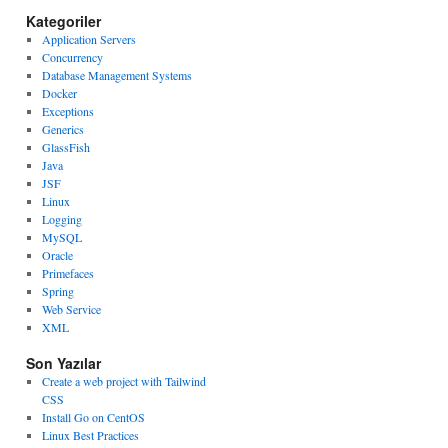
Kategoriler
Application Servers
Concurrency
Database Management Systems
Docker
Exceptions
Generics
GlassFish
Java
JSF
Linux
Logging
MySQL
Oracle
Primefaces
Spring
Web Service
XML
Son Yazılar
Create a web project with Tailwind
CSS
Install Go on CentOS
Linux Best Practices