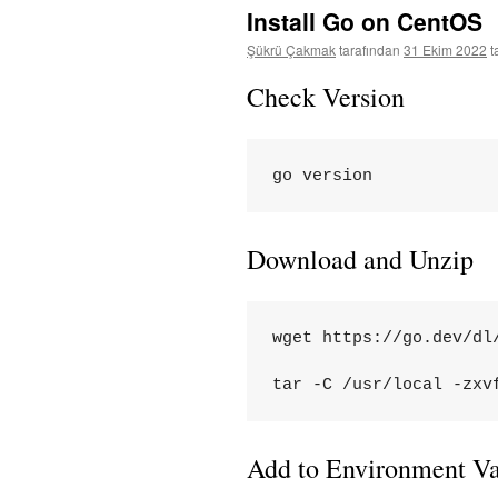
Install Go on CentOS
Şükrü Çakmak
tarafından
31 Ekim 2022
t
Check Version
go version
Download and Unzip
wget https://go.dev/dl/
tar -C /usr/local -zxv
Add to Environment Va