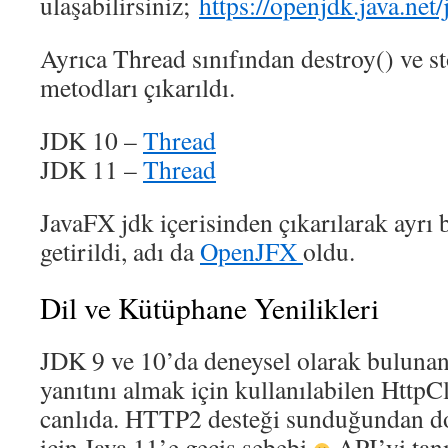
ulaşabilirsiniz;
https://openjdk.java.net
Ayrıca Thread sınıfından destroy() ve 
metodları çıkarıldı.
JDK 10 –
Thread
JDK 11 –
Thread
JavaFX jdk içerisinden çıkarılarak ayrı 
getirildi, adı da
OpenJFX
oldu.
Dil ve Kütüphane Yenilikleri
JDK 9 ve 10’da deneysel olarak buluna
yanıtını almak için kullanılabilen HttpCli
canlıda. HTTP2 desteği sunduğundan do
için Java 11’e geçiş sebebi
API’yi tan