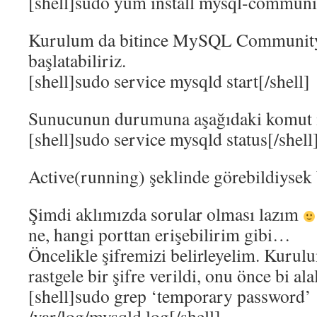
[shell]sudo yum install mysql-communit
Kurulum da bitince MySQL Community
başlatabiliriz.
[shell]sudo service mysqld start[/shell]
Sunucunun durumuna aşağıdaki komut il
[shell]sudo service mysqld status[/shell
Active(running) şeklinde görebildiysek b
Şimdi aklımızda sorular olması lazım
ne, hangi porttan erişebilirim gibi…
Öncelikle şifremizi belirleyelim. Kuru
rastgele bir şifre verildi, onu önce bi ala
[shell]sudo grep ‘temporary password’
/var/log/mysqld.log[/shell]