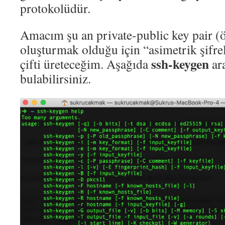
protokolüdür.
Amacım şu an private-public key pair (öz
oluşturmak olduğu için “asimetrik şifr
ssh-keygen
çifti üreteceğim. Aşağıda
ara
bulabilirsiniz.