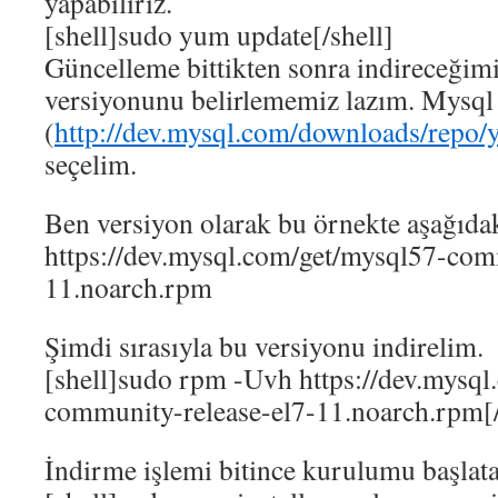
yapabiliriz.
[shell]sudo yum update[/shell]
Güncelleme bittikten sonra indireceğim
versiyonunu belirlememiz lazım. Mysql
(
http://dev.mysql.com/downloads/repo/
seçelim.
Ben versiyon olarak bu örnekte aşağıdak
https://dev.mysql.com/get/mysql57-com
11.noarch.rpm
Şimdi sırasıyla bu versiyonu indirelim.
[shell]sudo rpm -Uvh https://dev.mysq
community-release-el7-11.noarch.rpm[/
İndirme işlemi bitince kurulumu başlat