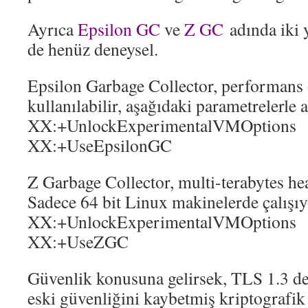
Ayrıca
Epsilon GC
ve
Z GC
adında iki 
de henüz deneysel.
Epsilon Garbage Collector, performans
kullanılabilir, aşağıdaki parametrelerle a
XX:+UnlockExperimentalVMOptions
XX:+UseEpsilonGC
Z Garbage Collector, multi-terabytes he
Sadece 64 bit Linux makinelerde çalışıy
XX:+UnlockExperimentalVMOptions
XX:+UseZGC
Güvenlik konusuna gelirsek, TLS 1.3 de
eski güvenliğini kaybetmiş kriptografik