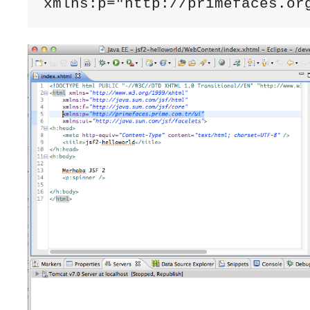
xmlns:p="http://primefaces.or