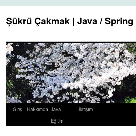
Şükrü Çakmak | Java / Spring 
İçeriğe
Giriş
Hakkımda
Java
İletişim
atla
Eğitimi