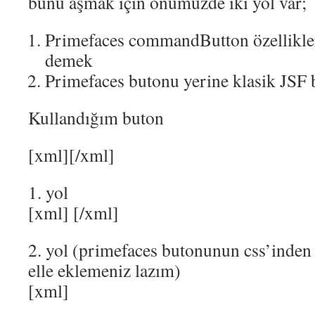
bunu aşmak için önümüzde iki yol var;
Primefaces commandButton özellikler
demek
Primefaces butonu yerine klasik JSF
Kullandığım buton
[xml]
[/xml]
1. yol
[xml]
[/xml]
2. yol (primefaces butonunun css’inden
elle eklemeniz lazım)
[xml]