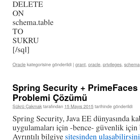
DELETE
ON
schema.table
TO
SUKRU
[/sql]
Oracle
kategorisine gönderildi
|
grant
,
oracle
,
privileges
,
schema
Spring Security + PrimeFaces
Problemi Çözümü
Şükrü Çakmak
tarafından
15 Mayıs 2015
tarihinde gönderildi
Spring Security, Java EE dünyasında ka
uygulamaları için -bence- güvenlik için
Ayrıntılı bilgiye
sitesinden ulaşabilirsin