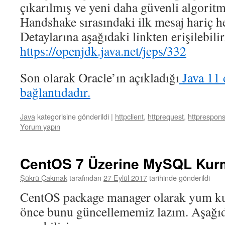
çıkarılmış ve yeni daha güvenli algorit
Handshake sırasındaki ilk mesaj hariç he
Detaylarına aşağıdaki linkten erişilebilir
https://openjdk.java.net/jeps/332
Son olarak Oracle’ın açıkladığı
Java 11 d
bağlantıdadır.
Java
kategorisine gönderildi
|
httpclient
,
httprequest
,
httprespon
Yorum yapın
CentOS 7 Üzerine MySQL Kur
Şükrü Çakmak
tarafından
27 Eylül 2017
tarihinde gönderildi
CentOS package manager olarak yum kul
önce bunu güncellememiz lazım. Aşağı