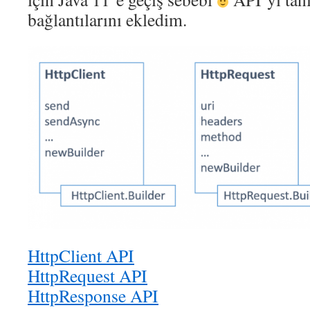
bağlantılarını ekledim.
HttpClient API
HttpRequest API
HttpResponse API