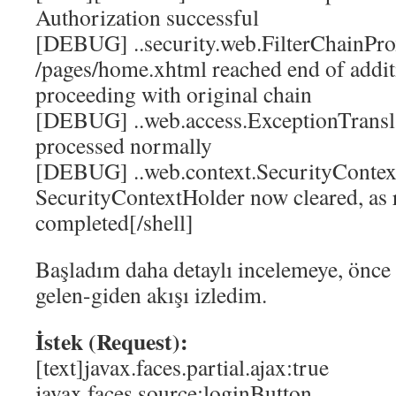
Authorization successful
[DEBUG] ..security.web.FilterChainPro
/pages/home.xhtml reached end of additi
proceeding with original chain
[DEBUG] ..web.access.ExceptionTransla
processed normally
[DEBUG] ..web.context.SecurityContext
SecurityContextHolder now cleared, as 
completed[/shell]
Başladım daha detaylı incelemeye, önce 
gelen-giden akışı izledim.
İstek (Request):
[text]javax.faces.partial.ajax:true
javax.faces.source:loginButton