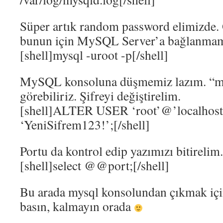
Süper artık random password elimizde. 
bunun için MySQL Server’a bağlanmam
[shell]mysql -uroot -p[/shell]
MySQL konsoluna düşmemiz lazım. “my
görebiliriz. Şifreyi değiştirelim.
[shell]ALTER USER ‘root’@’localho
‘YeniSifrem123!’;[/shell]
Portu da kontrol edip yazımızı bitirelim.
[shell]select @@port;[/shell]
Bu arada mysql konsolundan çıkmak için
basın, kalmayın orada