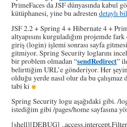
PrimeFaces da JSF dünyasında kabul gör
kütüphanesi, yine bu adresten
detaylı bi
JSF 2.2 + Spring 4 + Hibernate 4 + Pri
altyapısını kurguladığım projemde fark e
giriş (login) işlemi sonrası sayfa gitme
gitmiyor. Spring Security loglarını inc
sendRedirect
bir problem olmadan “
” i
belirttiğim URL’e gönderiyor. Her şey
olduğu yerde nasıl olur da bu çalışmaz d
tabi ki
Spring Security logu aşağıdaki gibi. /lo
istediğim gibi /pages/home sayfasına yö
[shell][DEBUG] ..access.intercept.Filte