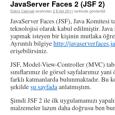
JavaServer Faces 2 (JSF 2)
Şükrü Çakmak
tarafından
2 Eylül 2011
tarihinde gönderildi
JavaServer Faces (JSF), Java Komitesi t
teknolojisi olarak kabul edilmiştir. Jav
yapmak isteyen bir kişinin mutlaka öğren
Ayrıntılı bilgiye
http://javaserverfaces.ja
erişebilirsiniz.
JSF, Model-View-Controller (MVC) tab
sınıflarımız ile görsel sayfalarımız yan
farklı katmanlarda bulunmaktadır. Bu ko
şekilde
şu sayfada
anlatmıştım.
Şimdi JSF 2 ile ilk uygulamamızı yapal
malzemeler lazım daha doğrusu ben bun