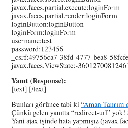
javax.faces.partial.execute:loginForm
javax.faces.partial.render:loginForm
loginButton:loginButton
loginForm:loginForm
username:test
password:123456
_csrf:49756ca7-38fd-4777-bea8-58fcf
javax.faces.ViewState:-360127008124
Yanıt (Response):
[text]
[/text]
Bunları görünce tabi ki
“Aman Tanrım 
Çünkü gelen yanıtta “redirect-url” yok!
Yani ajax işinde hata yapmışız (javax.fac