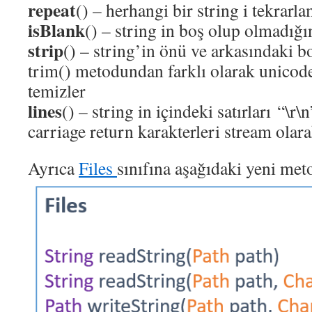
repeat
() – herhangi bir string i tekrarl
isBlank
() – string in boş olup olmadığı
strip
() – string’in önü ve arkasındaki b
trim() metodundan farklı olarak unicode 
temizler
lines
() – string in içindeki satırları “\r\
carriage return karakterleri stream olar
Ayrıca
Files
sınıfına aşağıdaki yeni met