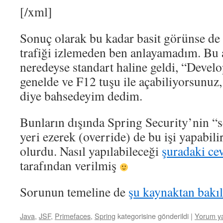
[/xml]
Sonuç olarak bu kadar basit görünse de 
trafiği izlemeden ben anlayamadım. Bu a
neredeyse standart haline geldi, “Develo
genelde ve F12 tuşu ile açabiliyorsunuz,
diye bahsedeyim dedim.
Bunların dışında Spring Security’nin “s
yeri ezerek (override) de bu işi yapabil
olurdu. Nasıl yapılabileceği
şuradaki ce
tarafından verilmiş
Sorunun temeline de
şu kaynaktan bakıla
Java
,
JSF
,
Primefaces
,
Spring
kategorisine gönderildi
|
Yorum y